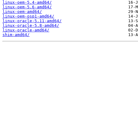
linux-oem-5.4-amd64/
linux-oem-5.6-amd64/
linux-oem-amd64/
linux-oem-osp1-amd64/
linux-oracle-5.11-amd64/
linux-oracle-5.8-amd64/
linux-oracle-amd64/
shim-amd64/