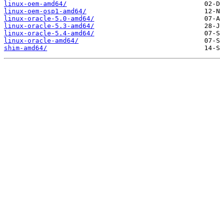
linux-oem-amd64/
linux-oem-osp1-amd64/
linux-oracle-5.0-amd64/
linux-oracle-5.3-amd64/
linux-oracle-5.4-amd64/
linux-oracle-amd64/
shim-amd64/