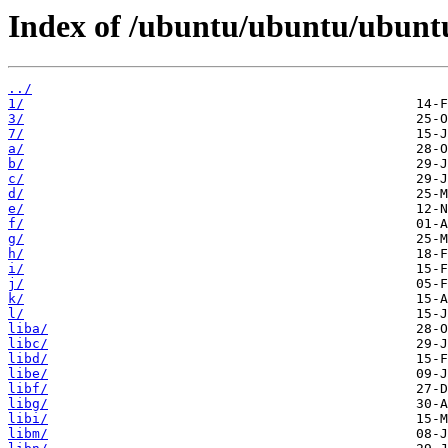
Index of /ubuntu/ubuntu/ubuntu
../
1/
3/
7/
a/
b/
c/
d/
e/
f/
g/
h/
i/
j/
k/
l/
liba/
libc/
libd/
libe/
libf/
libg/
libi/
libm/