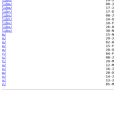
libn/
libp/
libq/
libr/
libs/
libt/
libv/
libx/
liby/
m/
n/
o/
p/
q/
r/
s/
t/
u/
v/
w/
x/
y/
z/