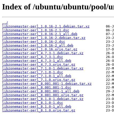
Index of /ubuntu/ubuntu/pool/un
../
libzonemaster-perl_1.0.16-2.1.debian.tar.xz
libzonemaster-perl_1.0.16-2.1.dsc
libzonemaster-perl_1.0.16-2.1_all.deb
libzonemaster-perl_1.0.16-2.debian.tar.xz
libzonemaster-perl_1.0.16-2.dsc
libzonemaster-perl_1.0.16-2_all.deb
libzonemaster-perl_1.0.16.orig.tar.gz
libzonemaster-perl_4.7.3-1.debian.tar.xz
libzonemaster-perl_4.7.3-1.dsc
libzonemaster-perl_4.7.3-1_all.deb
libzonemaster-perl_4.7.3.orig.tar.gz
libzonemaster-perl_7.1.0-1.debian.tar.xz
libzonemaster-perl_7.1.0-1.dsc
libzonemaster-perl_7.1.0-1_all.deb
libzonemaster-perl_7.1.0.orig.tar.gz
libzonemaster-perl_8.001.001-1.debian.tar.xz
libzonemaster-perl_8.001.001-1.dsc
libzonemaster-perl_8.001.001-1_all.deb
libzonemaster-perl_8.001.001.orig.tar.gz
libzonemaster-perl_8.1.0-1.debian.tar.xz
libzonemaster-perl_8.1.0-1.dsc
libzonemaster-perl_8.1.0-1_all.deb
libzonemaster-perl_8.1.0.orig.tar.gz