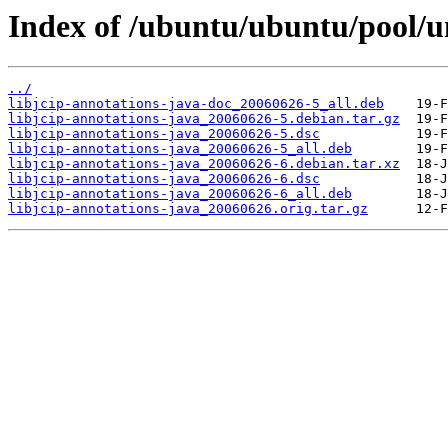
Index of /ubuntu/ubuntu/pool/un
../
libjcip-annotations-java-doc_20060626-5_all.deb
libjcip-annotations-java_20060626-5.debian.tar.gz
libjcip-annotations-java_20060626-5.dsc
libjcip-annotations-java_20060626-5_all.deb
libjcip-annotations-java_20060626-6.debian.tar.xz
libjcip-annotations-java_20060626-6.dsc
libjcip-annotations-java_20060626-6_all.deb
libjcip-annotations-java_20060626.orig.tar.gz