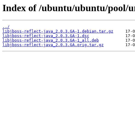
Index of /ubuntu/ubuntu/pool/uni
../
libjboss-reflect-java_2.0.3.GA-1.debian.tar.gz
libjboss-reflect-java_2.0.3.GA-1.dsc
libjboss-reflect-java_2.0.3.GA-1_all.deb
libjboss-reflect-java_2.0.3.GA.orig.tar.gz