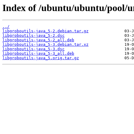
Index of /ubuntu/ubuntu/pool/un
../
libgroboutils-java_5-2.debian.tar.gz
libgroboutils-java_5-2.dsc
libgroboutils-java_5-2_all.deb
libgroboutils-java_5-3.debian.tar.xz
libgroboutils-java_5-3.dsc
libgroboutils-java_5-3_all.deb
libgroboutils-java_5.orig.tar.gz